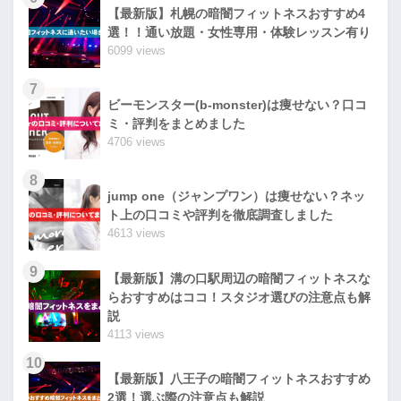
【最新版】札幌の暗闇フィットネスおすすめ4
選！！通い放題・女性専用・体験レッスン有り
6099 views
7
ビーモンスター(b-monster)は痩せない？口コ
ミ・評判をまとめました
4706 views
8
jump one（ジャンプワン）は痩せない？ネッ
ト上の口コミや評判を徹底調査しました
4613 views
9
【最新版】溝の口駅周辺の暗闇フィットネスな
らおすすめはココ！スタジオ選びの注意点も解
説
4113 views
10
【最新版】八王子の暗闇フィットネスおすすめ
2選！選ぶ際の注意点も解説