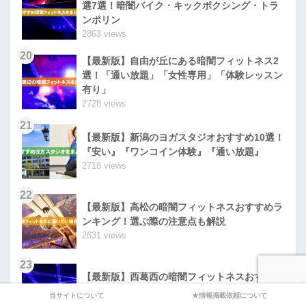
選7選！暗闇バイク・キックボクシング・トラ
ンポリン
2863 views
20
【最新版】自由が丘にある暗闇フィットネス2
選！「通い放題」「女性専用」「体験レッスン
有り」
2728 views
21
【最新版】新潟のヨガスタジオおすすめ10選！
『安い』『ワンコイン体験』『通い放題』
2718 views
22
【最新版】高松の暗闇フィットネスおすすめラ
ンキング！選ぶ際の注意点も解説
2631 views
23
【最新版】西葛西の暗闇フィットネスおすすめ
はココ！選ぶ際の注意点も解説
当サイトについて
★情報掲載依頼について
2628 views