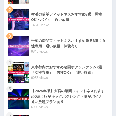
2
横浜の暗闇フィットネスおすすめ6選！男性
OK・バイク・通い放題
14612 views
3
千葉の暗闇フィットネスおすすめ厳選6選！女
性専用・通い放題・体験有り
9840 views
4
東京都内のおすすめ暗闇ボクシングジム7選！
「女性専用」「男性OK」「通い放題」
9056 views
5
【2025年版】大宮の暗闇フィットネスおすす
め5選！暗闇キックボクシング・暗闇バイク・
通い放題プランあり
6905 views
6