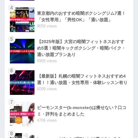
4
東京都内のおすすめ暗闇ボクシングジム7選！
「女性専用」「男性OK」「通い放題」
9056 views
5
【2025年版】大宮の暗闇フィットネスおすす
め5選！暗闇キックボクシング・暗闇バイク・
通い放題プランあり
6905 views
6
【最新版】札幌の暗闇フィットネスおすすめ4
選！！通い放題・女性専用・体験レッスン有り
6099 views
7
ビーモンスター(b-monster)は痩せない？口コ
ミ・評判をまとめました
4706 views
8