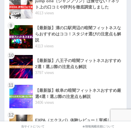
jump one（ジャンプワン）は痩せない？ネッ
ト上の口コミや評判を徹底調査しました
4613 views
9
【最新版】溝の口駅周辺の暗闇フィットネスな
らおすすめはココ！スタジオ選びの注意点も解
説
4113 views
10
【最新版】八王子の暗闇フィットネスおすすめ
2選！選ぶ際の注意点も解説
3797 views
11
【最新版】岐阜の暗闇フィットネスおすすめ厳
選4選！選ぶ際の注意点も解説
3406 views
12
EXPA（エクスパ）体験レビュー！実感したレ
ッスン効果と口コミ・評判
当サイトについて
★情報掲載依頼について