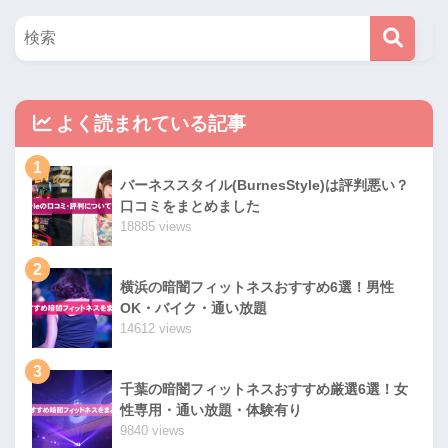
よく読まれている記事
1
バーネススタイル(BurnesStyle)は評判悪い？
口コミをまとめました
18885 views
2
横浜の暗闇フィットネスおすすめ6選！男性
OK・バイク・通い放題
14612 views
3
千葉の暗闇フィットネスおすすめ厳選6選！女
性専用・通い放題・体験有り
9840 views