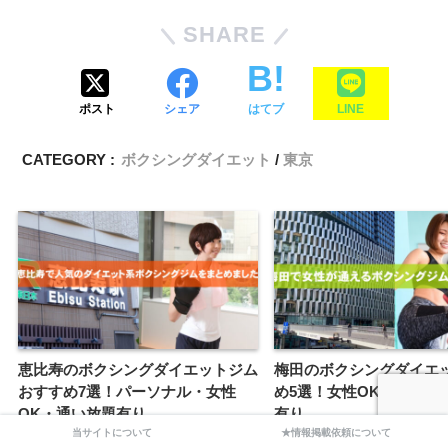
SHARE
ポスト
シェア
はてブ
LINE
CATEGORY :
ボクシングダイエット
東京
恵比寿のボクシングダイエットジム
梅田のボクシングダイエ
おすすめ7選！パーソナル・女性
め5選！女性OK・通い放
OK・通い放題有り
有り
当サイトについて
★情報掲載依頼について