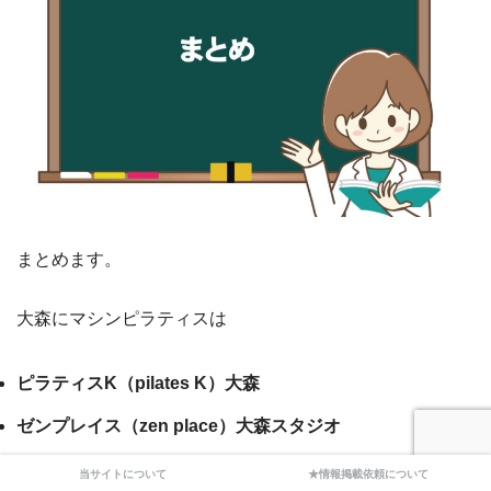
まとめます。
大森にマシンピラティスは
ピラティスK（pilates K）大森
ゼンプレイス（zen place）大森スタジオ
ピラティスミラー(Pilates Mirror)大森
当サイトについて
★情報掲載依頼について