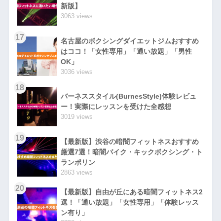
新版】
3063 views
17
名古屋のボクシングダイエットジムおすすめ
はココ！「女性専用」「通い放題」「男性
OK」
3036 views
18
バーネススタイル(BurnesStyle)体験レビュ
ー！実際にレッスンを受けた全感想
3019 views
19
【最新版】渋谷の暗闇フィットネスおすすめ
厳選7選！暗闇バイク・キックボクシング・ト
ランポリン
2863 views
20
【最新版】自由が丘にある暗闇フィットネス2
選！「通い放題」「女性専用」「体験レッス
ン有り」