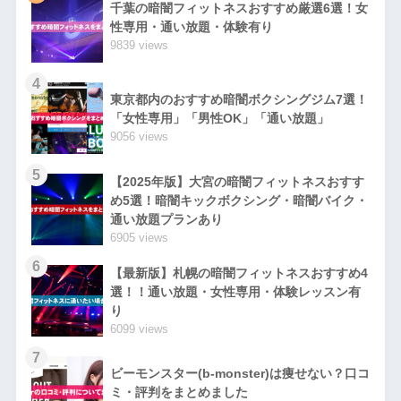
千葉の暗闇フィットネスおすすめ厳選6選！女
性専用・通い放題・体験有り
9839 views
4
東京都内のおすすめ暗闇ボクシングジム7選！
「女性専用」「男性OK」「通い放題」
9056 views
5
【2025年版】大宮の暗闇フィットネスおすす
め5選！暗闇キックボクシング・暗闇バイク・
通い放題プランあり
6905 views
6
【最新版】札幌の暗闇フィットネスおすすめ4
選！！通い放題・女性専用・体験レッスン有
り
6099 views
7
ビーモンスター(b-monster)は痩せない？口コ
ミ・評判をまとめました